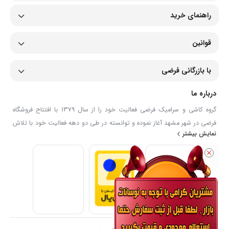
راهنمای خرید
قوانین
با بازرگانی فرضی
درباره ما
گروه کاشی و سرامیک فرضی فعالیت خود را از سال 1379 با افتتاح فروشگاه
فرضی در شهر مشهد آغاز نموده و توانسته در طی دو دهه فعالیت خود با تلاش
نمایش بیشتر
و بکار گیری نیروهای توانمند و با اخذ نمایندگی از برند های لوکس و معتبر
ایرانی (کاشی لوتوس ، اسلب های زیگما ، سرامیک های برند SWT ، وان و
جکوزی شاینی ، شیرآلات کلار ، شیرآلات شودر ، محصولات داتیس و...) در زمینه
تامین متریال مورد نیاز پروژه های بزرگ توانسته ایم رزومه ی موفقی از خود
بجای بگذاریم.