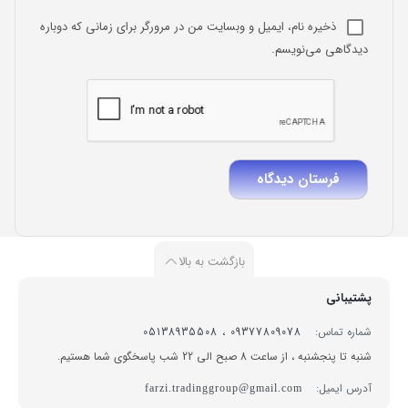
ذخیره نام، ایمیل و وبسایت من در مرورگر برای زمانی که دوباره
دیدگاهی می‌نویسم.
بازگشت به بالا
پشتیبانی
شماره تماس:
09377809078 ، 05138935508
شنبه تا پنجشنبه ، از ساعت 8 صبح الی 22 شب پاسخگوی شما هستیم.
آدرس ایمیل:
farzi.tradinggroup@gmail.com