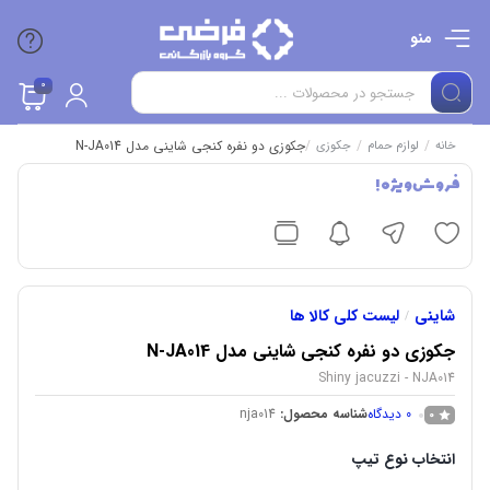
منو
0
/
/
/
جکوزی دو نفره کنجی شاینی مدل N-JA014
خانه
لوازم حمام
جکوزی
فروش ویژه !
شاینی
لیست کلی کالا ها
/
جکوزی دو نفره کنجی شاینی مدل N-JA014
Shiny jacuzzi - NJA014
0
دیدگاه
شناسه محصول:
nja014
0
انتخاب نوع تیپ