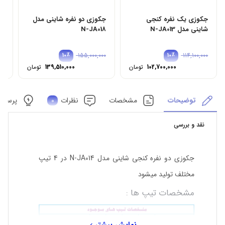
جکوزی یک نفره کنجی
جکوزی دو نفره شاینی مدل
جک
شاینی مدل N-JA013
N-JA018
03
00
٪
155,000,000
٪
114,100,000
10
10
102,700,000
تومان
139,510,000
تومان
توضیحات
مشخصات
نظرات
0
پرسش 
نقد و بررسی
جکوزی دو نفره کنجی شاینی مدل N-JA014 در 4 تیپ
مختلف تولید میشود
مشخصات تیپ ها :
نمایش بیشتر