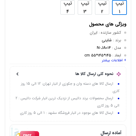
تیپ
تیپ
تیپ
تیپ
4
3
2
1
ویژگی های محصول
کشور سازنده
: ایران
برند
:
شاینی
مدل
:
N-JA014
ابعاد
:
145*145*55 cm
+ اطلاعات بیشتر
تعداد مدل
: 4 تیپ
جنس بدنه
: ABS/PMMA
نحوه کلی ارسال کالا ها
رنگ بدنه داخلی
: سفید
ارسال کالا های دسته وان و جکوزی از انبار تهران: 12 الی 15 روز
توان موتور
: 1.2 اسب بخار
کاری
موتور جکوزی
: LX تحت لیسانس دانمارک
ارسال محصولات برند داتیس از نزدیک ترین انبار شرکت داتیس : 2
ظرفیت
:
2 نفر
الی 5 روز کاری
ارسال کالا های موجود در انبار فروشگاه مشهد : 1 الی 5 روز کاری
آماده ارسال