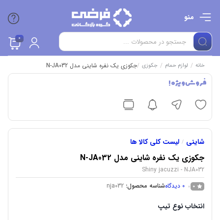
منو
0
/
/
/
جکوزی یک نفره شاینی مدل N-JA032
خانه
لوازم حمام
جکوزی
فروش ویژه !
شاینی
لیست کلی کالا ها
/
جکوزی یک نفره شاینی مدل N-JA032
Shiny jacuzzi - NJA032
0
دیدگاه
شناسه محصول:
nja032
0
انتخاب نوع تیپ