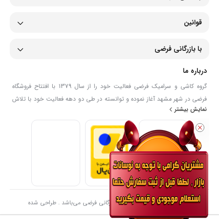
قوانین
با بازرگانی فرضی
درباره ما
گروه کاشی و سرامیک فرضی فعالیت خود را از سال 1379 با افتتاح فروشگاه
فرضی در شهر مشهد آغاز نموده و توانسته در طی دو دهه فعالیت خود با تلاش
نمایش بیشتر
و بکار گیری نیروهای توانمند و با اخذ نمایندگی از برند های لوکس و معتبر
ایرانی (کاشی لوتوس ، اسلب های زیگما ، سرامیک های برند SWT ، وان و
جکوزی شاینی ، شیرآلات کلار ، شیرآلات شودر ، محصولات داتیس و...) در زمینه
تامین متریال مورد نیاز پروژه های بزرگ توانسته ایم رزومه ی موفقی از خود
بجای بگذاریم.
کلیه حقوق این سایت متعلق به گروه بازرگانی فرضی می‌باشد . طراحی شده
توسط محمد شفیعی .