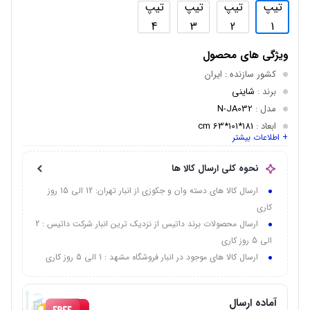
تیپ
تیپ
تیپ
تیپ
4
3
2
1
ویژگی های محصول
کشور سازنده
: ایران
برند
:
شاینی
مدل
:
N-JA032
ابعاد
:
181*101*63 cm
+ اطلاعات بیشتر
تعداد مدل
: 4 تیپ
جنس بدنه
: ABS/PMMA
نحوه کلی ارسال کالا ها
رنگ بدنه داخلی
: سفید
ارسال کالا های دسته وان و جکوزی از انبار تهران: 12 الی 15 روز
توان موتور
: 1 اسب بخار
کاری
موتور جکوزی
: LX تحت لیسانس دانمارک
ارسال محصولات برند داتیس از نزدیک ترین انبار شرکت داتیس : 2
ظرفیت
:
1 نفر
الی 5 روز کاری
ارسال کالا های موجود در انبار فروشگاه مشهد : 1 الی 5 روز کاری
آماده ارسال