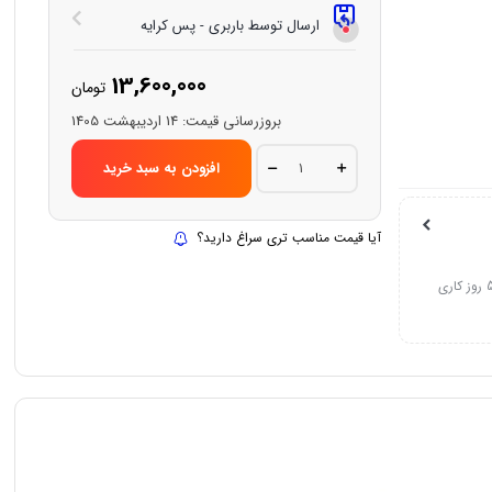
ارسال توسط باربری - پس کرایه
13,600,000
تومان
بروزرسانی قیمت:
14 اردیبهشت 1405
شیر
افزودن به سبد خرید
روشویی
پایه
بلند
شودر
آیا قیمت مناسب تری سراغ دارید؟
مدل
اسمارت
quantity