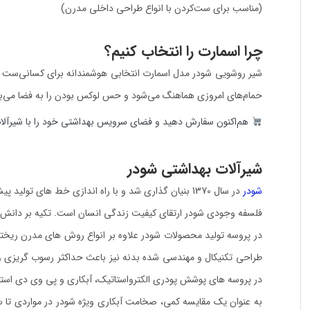
(مناسب برای ست‌کردن با انواع طراحی داخلی مدرن)
چرا اسمارت را انتخاب کنیم؟
شیر روشویی شودر مدل اسمارت انتخابی هوشمندانه برای کسانی‌ست که 
حمام‌های امروزی هماهنگ می‌شود و حس لوکس بودن را به فضا می‌
هم‌اکنون سفارش دهید و فضای سرویس بهداشتی خود را با شیرآلا
شیرآلات بهداشتی شودر
شودر
در سال 1370 بنیان گذاری شد و با راه اندازی خط های تولید پیشرفته کارخانه ها ابتدا در شهر تهران و بعد به سراسر ایران و در حال حاضر به کشورهای همسایه محصولات شودر ارسال می گردد.
فلسفه وجودی شودر ارتقای کیفیت زندگی انسان است. تکیه بر دانش رو
در پروسه تولید محصولات شودر علاوه بر انواع روش های مدرن ریخت
طراحی تکنیکال و مهندسی شده بدنه نیز باعث حداکثر رسوب گریزی و
در پروسه های پوشش پودری الکترواستاتیک، آبکاری و پی وی دی استفا
به عنوان یک مقایسه کمی، صخامت آبکاری ویژه شودر در مواردی تا سی