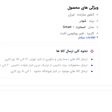
ویژگی های محصول
کشور سازنده
: ایران
برند
:
شودر
مدل
:
اسمارت – Smart
کاربرد
: شیر روشویی ثابت
+ اطلاعات بیشتر
نوع
: روکار
رنگ بندی
: شیری, کروم براق, مشکی
نحوه کلی ارسال کالا ها
ارسال کالا های دسته وان و جکوزی از انبار تهران: 12 الی 15 روز کاری
ارسال محصولات برند داتیس از نزدیک ترین انبار شرکت داتیس : 2 الی 5 روز کاری
ارسال کالا های موجود در انبار فروشگاه مشهد : 1 الی 5 روز کاری