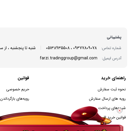
A002
JA001
پشتیبانی
|
09377809078 ، 05138935508
شنبه تا پنجشنبه ، از ساعت 8 صبح الی 22 شب پاسخگوی
شماره تماس:
farzi.tradinggroup@gmail.com
آدرس ایمیل:
راهنمای خرید
قوانین
نحوه ثبت سفارش
حریم خصوصی
رویه های ارسال سفارش
رویه‌های بازگرداندن ک
شیوه‌های پرداخت
قوانین خرید اقساطی