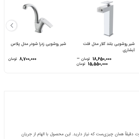
شیر روشویی بلند کلار مدل فلت
شیر روشویی زدرا شودر مدل پلاس
آبشاری
–
8,700,000
18,650,000
تومان
تومان
Price
15,550,000
تومان
range:
15,550,000 تومان
through
18,650,000 تومان
دقیقاً همان چیزی‌ست که نیاز دارید. این محصول با الهام از جریان