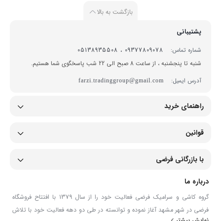
بازگشت به بالا
پشتیبانی
شماره تماس:
09377809078 ، 05138935508
شنبه تا پنجشنبه ، از ساعت 8 صبح الی 22 شب پاسخگوی شما هستیم.
آدرس ایمیل:
farzi.tradinggroup@gmail.com
راهنمای خرید
قوانین
با بازرگانی فرضی
درباره ما
گروه کاشی و سرامیک فرضی فعالیت خود را از سال 1379 با افتتاح فروشگاه
فرضی در شهر مشهد آغاز نموده و توانسته در طی دو دهه فعالیت خود با تلاش
نمایش بیشتر