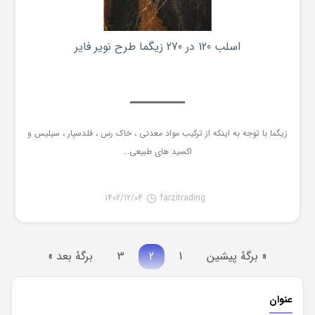
اسلب 120 در 270 زیگما طرح نویر فایر
زیگما با توجه به اینکه از ترکیب مواد معدنی ، خاک رس ، فلدسپار ، سیلیس و
اکسید های طبیعی...
1402/12/04
farzitrading
« برگه‌ٔ پیشین
1
2
3
برگهٔ بعد »
عنوان