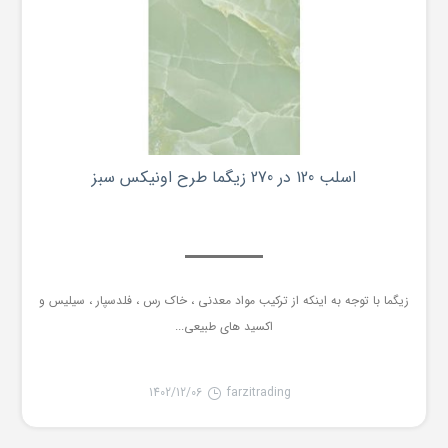
اسلب 120 در 270 زیگما طرح اونیکس سبز
زیگما با توجه به اینکه از ترکیب مواد معدنی ، خاک رس ، فلدسپار ، سیلیس و
اکسید های طبیعی...
1402/12/06
farzitrading