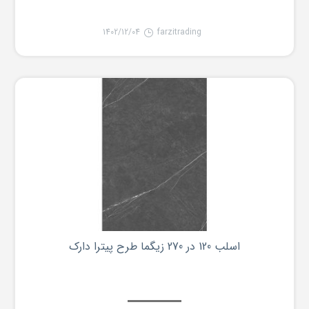
1402/12/04
farzitrading
اسلب 120 در 270 زیگما طرح پیترا دارک